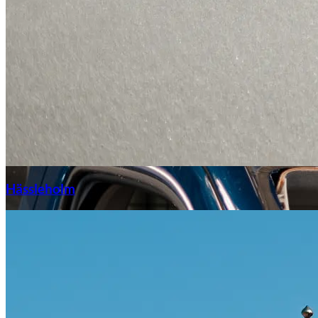
Hässleholm
Citroën