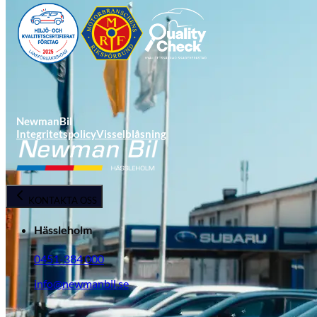
NewmanBil
Integritetspolicy
Visselblåsning
Opel
KONTAKTA OSS
Hässleholm
0451-384 000
info@newmanbil.se