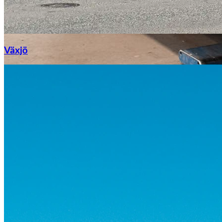
Växjö
Byte av vindruta
Mazda
Fordonstyp
Mopedbil
Pickup
Transportbil
Personbil
Visa alla fordon