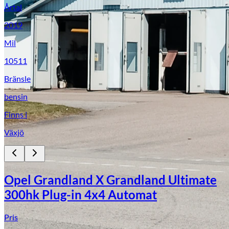
Årtal
2019
Mil
10511
Bränsle
bensin
Finns i
Växjö
Opel Grandland X Grandland Ultimate
300hk Plug-in 4x4 Automat
Pris