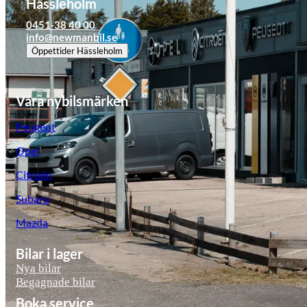
Hässleholm
0451-38 40 00
info@newmanbil.se
Öppettider
Hässleholm
Våra nybilsmärken
Peugeot
Opel
Citroën
Subaru
Mazda
Bilar i lager
Nya bilar
Begagnade bilar
Boka service