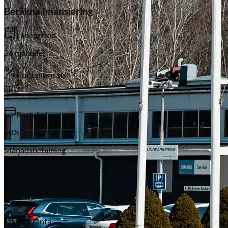
Beräkna finansiering
Låneperiod
36
månader
Kontantinsats
20
%
Subaru
Restvärde
50
%
Månadsbetalning
Lånebelopp
Räntesats*
Restvärde
Effektiv ränta