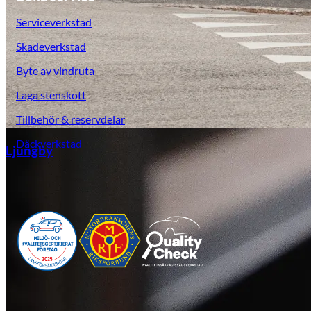
Serviceverkstad
Skadeverkstad
Byte av vindruta
Laga stenskott
Tillbehör & reservdelar
Däckverkstad
Ljungby