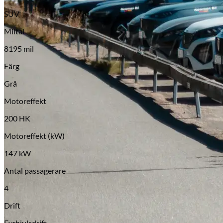
Serviceverkstad
SUV
Miltal
8195 mil
Färg
Grå
Motoreffekt
200 HK
Motoreffekt (kW)
147 kW
Antal passagerare
4
Drift
Fyrhjulsdrift