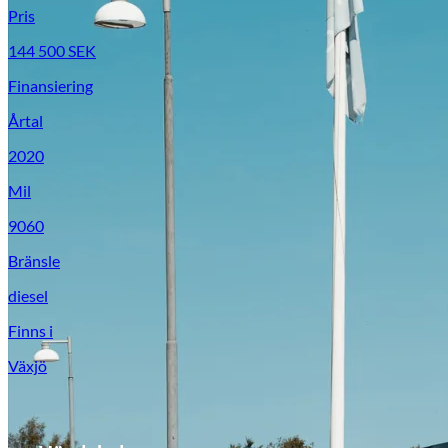
Pris
144 500
SEK
Finansiering
Årtal
2020
Mil
9060
Bränsle
diesel
Finns i
Växjö