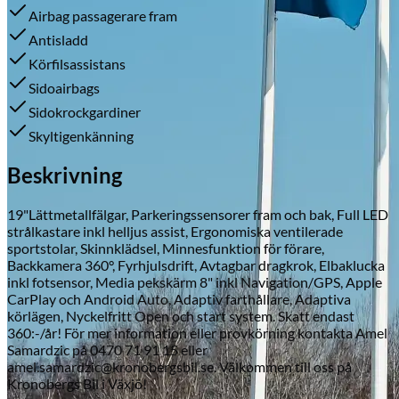
Airbag passagerare fram
Antisladd
Körfilsassistans
Skadeverkstad
Sidoairbags
Sidokrockgardiner
Skyltigenkänning
Beskrivning
19"Lättmetallfälgar, Parkeringssensorer fram och bak, Full LED
strålkastare inkl helljus assist, Ergonomiska ventilerade
sportstolar, Skinnklädsel, Minnesfunktion för förare,
Backkamera 360°, Fyrhjulsdrift, Avtagbar dragkrok, Elbaklucka
inkl fotsensor, Media pekskärm 8" inkl Navigation/GPS, Apple
CarPlay och Android Auto, Adaptiv farthållare, Adaptiva
körlägen, Nyckelfritt Open och start system. Skatt endast
360:-/år! För mer information eller provkörning kontakta Amel
Samardzic på 0470 71 91 15 eller
amel.samardzic@kronobergsbil.se. Välkommen till oss på
Kronobergs Bil i Växjö!