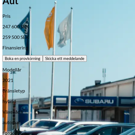
Aut
Pris
247 600
SEK
259 500
SEK
Finansiering
Boka en provkörning
Skicka ett meddelande
Modellår
Opel
2021
Bränsletyp
hybrid
Växellåda
automat
Fordonstyp