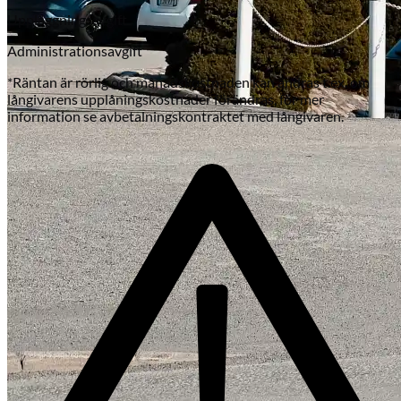
Uppläggningsavgift
Administrationsavgift
*Räntan är rörlig och månadskostnaden kan ändras t.ex. om
långivarens upplåningskostnader förändras, för mer
information se avbetalningskontraktet med långivaren.