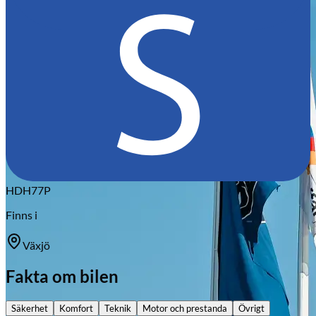
HDH77P
Finns i
Växjö
Fakta om bilen
Säkerhet
Komfort
Teknik
Motor och prestanda
Övrigt