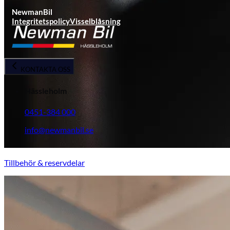
NewmanBil
Integritetspolicy
Visselblåsning
KONTAKTA OSS
Hässleholm
0451-384 000
info@newmanbil.se
Tillbehör & reservdelar