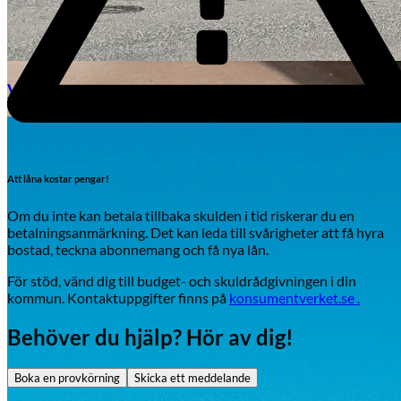
Växjö
Byte av vindruta
Att låna kostar pengar!
Om du inte kan betala tillbaka skulden i tid riskerar du en
betalningsanmärkning. Det kan leda till svårigheter att få hyra
bostad, teckna abonnemang och få nya lån.
För stöd, vänd dig till budget- och skuldrådgivningen i din
kommun. Kontaktuppgifter finns på
konsumentverket.se .
Mazda
Behöver du hjälp? Hör av dig!
Fordonstyp
Mopedbil
Pickup
Transportbil
Personbil
Boka en provkörning
Skicka ett meddelande
Visa alla fordon