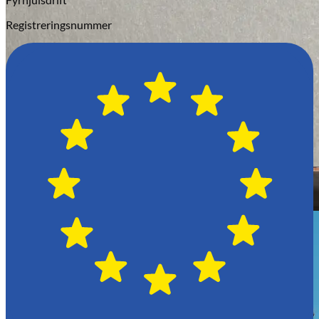
Registreringsnummer
Hässleholm
Citroën