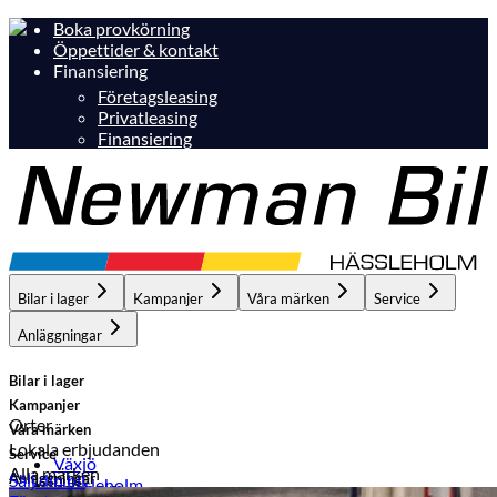
Boka provkörning
Öppettider & kontakt
Finansiering
Företagsleasing
Privatleasing
Finansiering
Bilar i lager
Kampanjer
Våra märken
Service
Anläggningar
Bilar i lager
Kampanjer
Orter
Våra märken
Lokala erbjudanden
Service
Växjö
Alla märken
Anläggningar
Sälj din bil
Hässleholm
Hässleholm