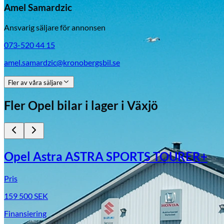
Amel Samardzic
Ansvarig säljare för annonsen
073-520 44 15
amel.samardzic@kronobergsbil.se
Fler av våra säljare
Fler
Opel
bilar i lager
i Växjö
Opel Astra ASTRA SPORTS TOURER+
Pris
159 500
SEK
Finansiering