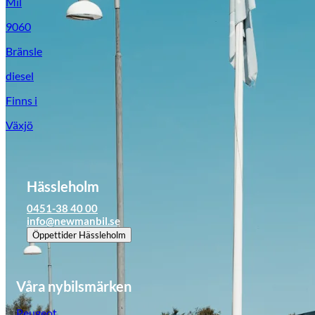
Mil
9060
Bränsle
diesel
Finns i
Växjö
Hässleholm
0451-38 40 00
info@newmanbil.se
Öppettider
Hässleholm
Våra nybilsmärken
Peugeot