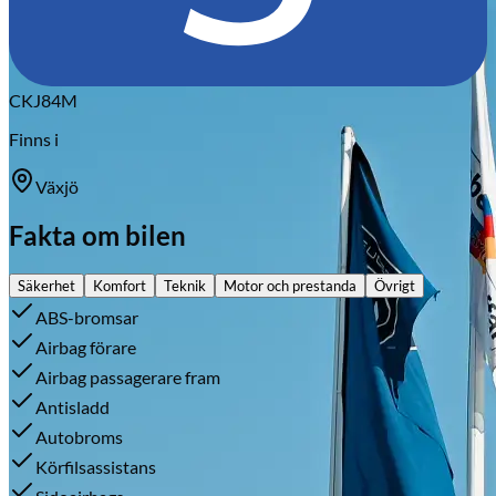
CKJ84M
Finns i
Växjö
Fakta om bilen
Säkerhet
Komfort
Teknik
Motor och prestanda
Övrigt
ABS-bromsar
Airbag förare
Airbag passagerare fram
Antisladd
Autobroms
Körfilsassistans