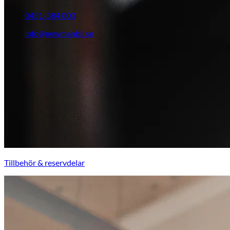
0451-384 000
info@newmanbil.se
Tillbehör & reservdelar