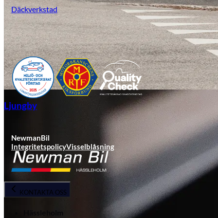
Däckverkstad
Ljungby
NewmanBil
Integritetspolicy
Visselblåsning
KONTAKTA OSS
Hässleholm