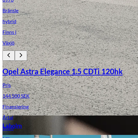
Bränsle
hybrid
Finns i
Växjö
Opel Astra Elegance 1.5 CDTi 120hk
Laga stenskott
Pris
144 500
SEK
Finansiering
Årtal
Laholm
2020