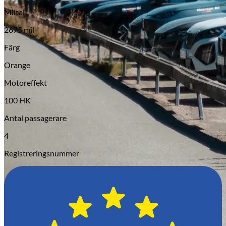
Serviceverkstad
Miltal
2675 mil
Färg
Orange
Motoreffekt
100 HK
Antal passagerare
4
Registreringsnummer