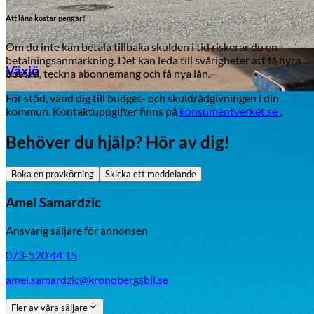
Att låna kostar pengar!
Om du inte kan betala tillbaka skulden i tid riskerar du en
betalningsanmärkning. Det kan leda till svårigheter att få hyra
Växjö
bostad, teckna abonnemang och få nya lån.
För stöd, vänd dig till budget- och skuldrådgivningen i din
kommun. Kontaktuppgifter finns på
konsumentverket.se .
Byte av vindruta
Behöver du hjälp? Hör av dig!
Boka en provkörning
Skicka ett meddelande
Amel Samardzic
Ansvarig säljare för annonsen
Mazda
073-520 44 15
Fordonstyp
amel.samardzic@kronobergsbil.se
Mopedbil
Pickup
Transportbil
Personbil
Visa alla fordon
Fler av våra säljare