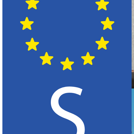
Hässleholm
Citroën