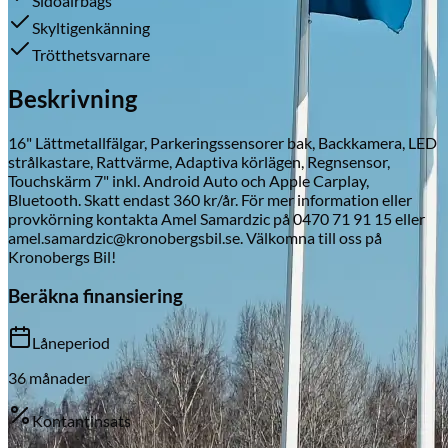
Sidoairbags
Skyltigenkänning
Trötthetsvarnare
Skadeverkstad
Beskrivning
16" Lättmetallfälgar, Parkeringssensorer bak, Backkamera, LED
strålkastare, Rattvärme, Adaptiva körlägen, Regnsensor,
Touchskärm 7" inkl. Android Auto och Apple Carplay,
Bluetooth. Skatt endast 360 kr/år. För mer information eller
provkörning kontakta Amel Samardzic på 0470 71 91 15 eller
amel.samardzic@kronobergsbil.se. Välkomna till oss på
Kronobergs Bil!
Beräkna finansiering
Låneperiod
36
månader
Kontantinsats