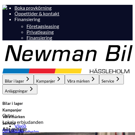
Boka provkörning
Öppettider & kontakt
Finansiering
Företagsleasing
Privatleasing
Finansiering
Bilar i lager
Kampanjer
Våra märken
Service
Anläggningar
Bilar i lager
Kampanjer
Orter
Våra märken
Lokala erbjudanden
Service
Växjö
Alla märken
Anläggningar
Sälj din bil
Hässleholm
Hässleholm