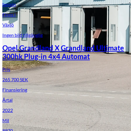
bensin
Finns i
Växjö
Ingen bild tillgänglig
Opel Grandland X Grandland Ultimate
300hk Plug-in 4x4 Automat
Pris
265 700
SEK
Finansiering
Årtal
2022
Mil
8970