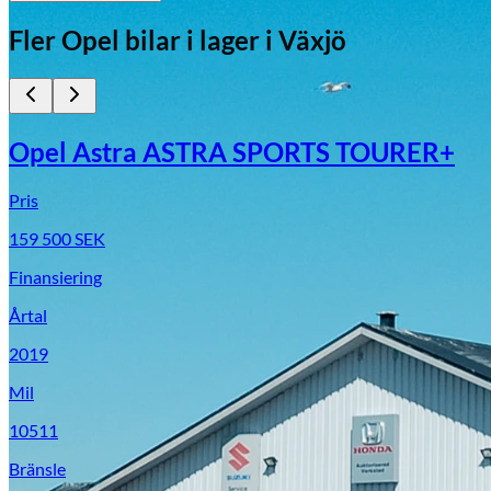
Fler
Opel
bilar i lager
i Växjö
Opel Astra ASTRA SPORTS TOURER+
Pris
159 500
SEK
Finansiering
Årtal
2019
Mil
10511
Bränsle