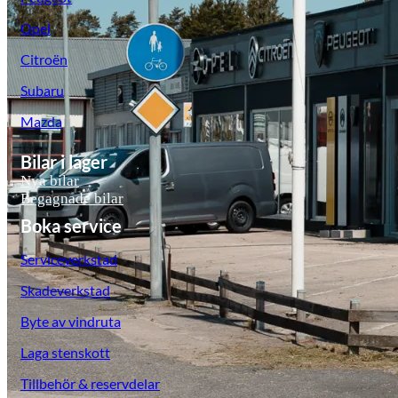
Opel
Citroën
Subaru
Mazda
Bilar i lager
Nya bilar
Begagnade bilar
Boka service
Serviceverkstad
Skadeverkstad
Byte av vindruta
Laga stenskott
Tillbehör & reservdelar