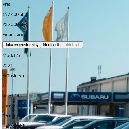
Pris
197 400
SEK
239 500
SEK
Finansiering
Boka en provkörning
Skicka ett meddelande
Modellår
2021
Opel
Bränsletyp
el
Växellåda
automat
Fordonstyp
Halvkombi