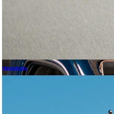
Hässleholm
Citroën