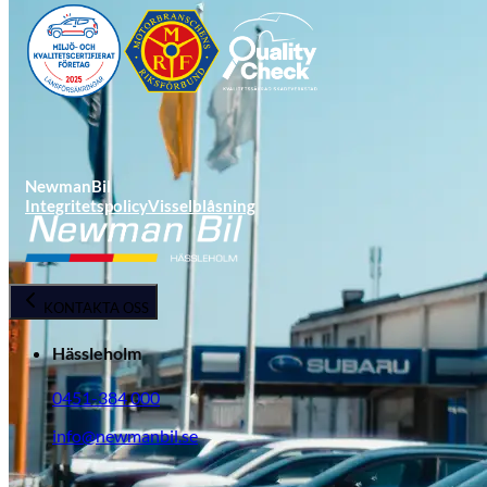
NewmanBil
Integritetspolicy
Visselblåsning
Opel
KONTAKTA OSS
Hässleholm
0451-384 000
info@newmanbil.se