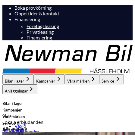
Boka provkörning
Öppettider & kontakt
Finansiering
Företagsleasing
Privatleasing
Finansiering
Bilar i lager
Kampanjer
Våra märken
Service
Anläggningar
Bilar i lager
Kampanjer
Orter
Våra märken
Lokala erbjudanden
Service
Växjö
Alla märken
Anläggningar
Sälj din bil
Hässleholm
Hässleholm