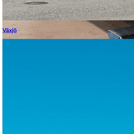
Växjö
Byte av vindruta
Mazda
Fordonstyp
Mopedbil
Pickup
Transportbil
Personbil
Visa alla fordon