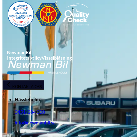
NewmanBil
Integritetspolicy
Visselblåsning
Opel
KONTAKTA OSS
Hässleholm
0451-384 000
info@newmanbil.se