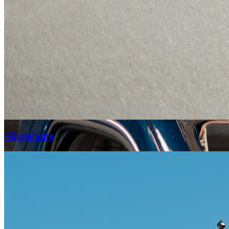
Hässleholm
Citroën