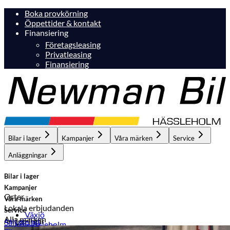
Boka provkörning
Öppettider & kontakt
Finansiering
Företagsleasing
Privatleasing
Finansiering
Bilar i lager
Kampanjer
Våra märken
Service
Anläggningar
Bilar i lager
Kampanjer
Orter
Våra märken
Lokala erbjudanden
Service
Växjö
Alla märken
Anläggningar
Sälj din bil
Hässleholm
Hässleholm