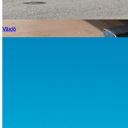
Växjö
Byte av vindruta
Mazda
Fordonstyp
Mopedbil
Pickup
Transportbil
Personbil
Visa alla fordon