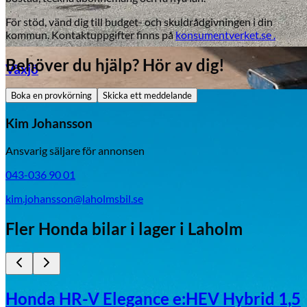
För stöd, vänd dig till budget- och skuldrådgivningen i din
kommun. Kontaktuppgifter finns på
konsumentverket.se .
Behöver du hjälp? Hör av dig!
Växjö
Boka en provkörning
Skicka ett meddelande
Byte av vindruta
Kim Johansson
Ansvarig säljare för annonsen
043-036 90 01
kim.johansson@laholmsbil.se
Fler
Honda
bilar i lager
i Laholm
Mazda
Fordonstyp
Mopedbil
Pickup
Transportbil
Personbil
Honda HR-V Elegance e:HEV Hybrid 1,5
Visa alla fordon