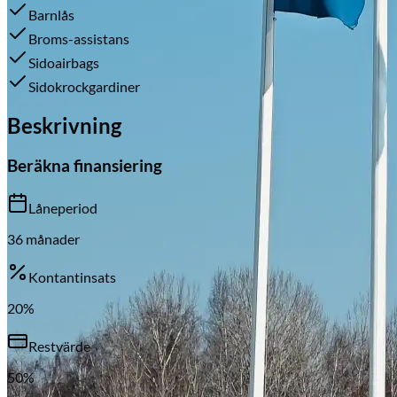
Barnlås
Broms-assistans
Sidoairbags
Skadeverkstad
Sidokrockgardiner
Beskrivning
Beräkna finansiering
Låneperiod
36
månader
Kontantinsats
20
%
Restvärde
50
%