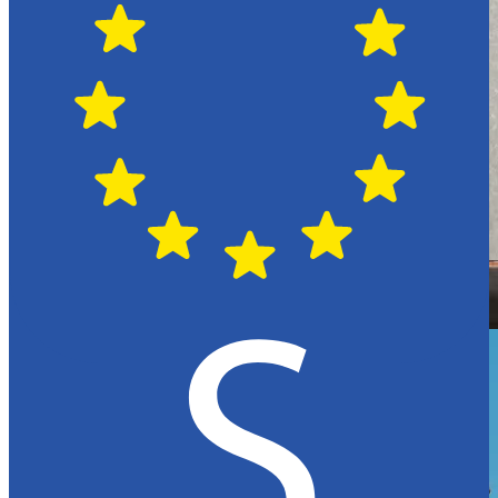
Hässleholm
Citroën