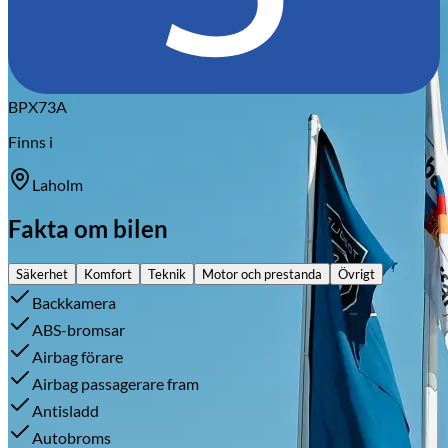
BPX73A
Finns i
Laholm
Fakta om bilen
Säkerhet
Komfort
Teknik
Motor och prestanda
Övrigt
Backkamera
ABS-bromsar
Airbag förare
Airbag passagerare fram
Antisladd
Autobroms