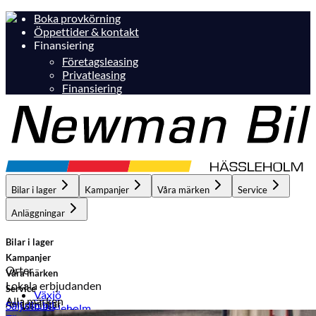
Boka provkörning
Öppettider & kontakt
Finansiering
Företagsleasing
Privatleasing
Finansiering
Bilar i lager
Kampanjer
Våra märken
Service
Anläggningar
Bilar i lager
Kampanjer
Orter
Våra märken
Lokala erbjudanden
Service
Växjö
Alla märken
Anläggningar
Sälj din bil
Hässleholm
Hässleholm