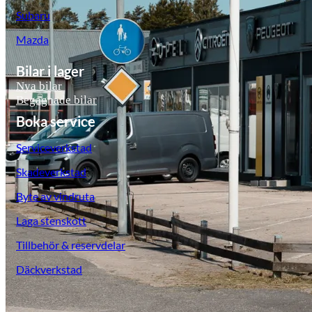
Subaru
Mazda
Bilar i lager
Nya bilar
Begagnade bilar
Boka service
Serviceverkstad
Skadeverkstad
Byte av vindruta
Laga stenskott
Tillbehör & reservdelar
Däckverkstad