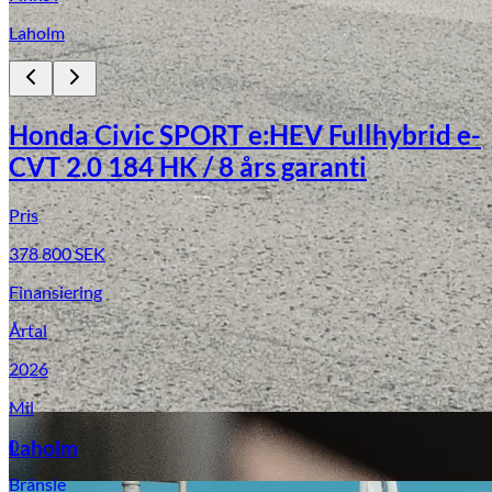
Laholm
Honda Civic SPORT e:HEV Fullhybrid e-
CVT 2.0 184 HK / 8 års garanti
Pris
378 800
SEK
Laga stenskott
Finansiering
Årtal
2026
Mil
0
Laholm
Bränsle