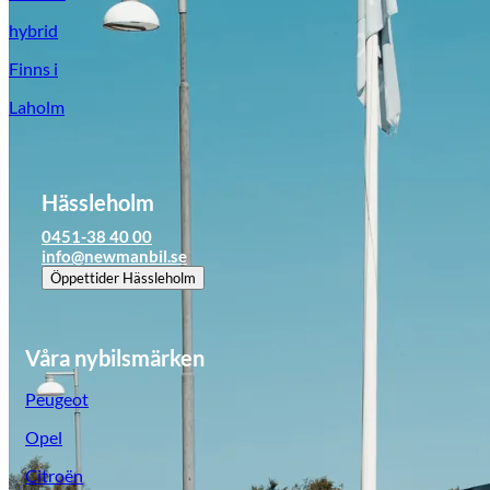
hybrid
Finns i
Laholm
Hässleholm
0451-38 40 00
info@newmanbil.se
Öppettider
Hässleholm
Våra nybilsmärken
Peugeot
Opel
Citroën