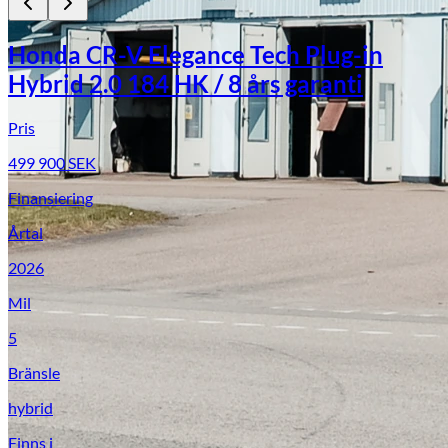
Honda CR-V Elegance Tech Plug-in
Hybrid 2.0 184 HK / 8 års garanti
Pris
499 900
SEK
Finansiering
Årtal
2026
Mil
5
Bränsle
hybrid
Finns i