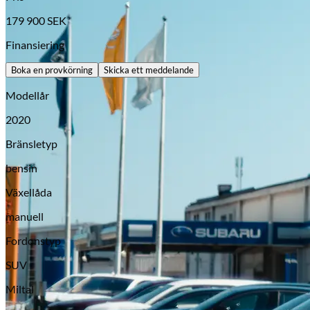
179 900
SEK
Finansiering
Boka en provkörning
Skicka ett meddelande
Modellår
2020
Bränsletyp
bensin
Opel
Växellåda
manuell
Fordonstyp
SUV
Miltal