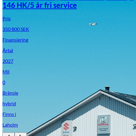
146 HK/5 år fri service
Pris
350 800
SEK
Finansiering
Årtal
2027
Mil
0
Bränsle
hybrid
Finns i
Laholm