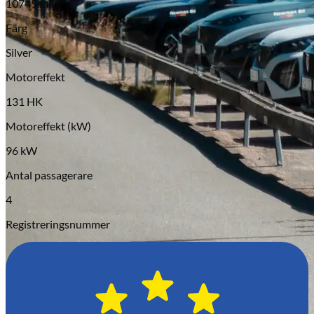
10745 mil
Serviceverkstad
Färg
Silver
Motoreffekt
131 HK
Motoreffekt (kW)
96 kW
Antal passagerare
4
Registreringsnummer