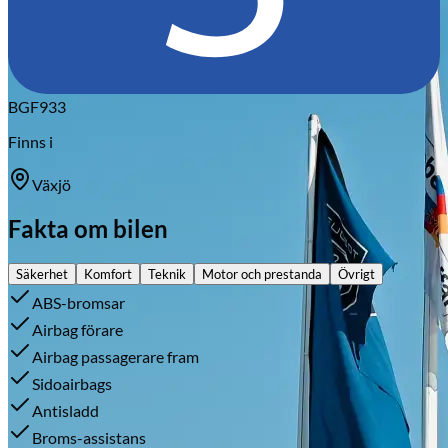
BGF933
Finns i
Växjö
Fakta om bilen
Säkerhet
Komfort
Teknik
Motor och prestanda
Övrigt
ABS-bromsar
Airbag förare
Airbag passagerare fram
Sidoairbags
Antisladd
Broms-assistans