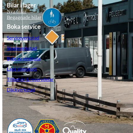
Bilar i lager
Nya bilar
Begagnade bilar
Boka service
Serviceverkstad
Skadeverkstad
Byte av vindruta
Laga stenskott
Tillbehör & reservdelar
Däckverkstad