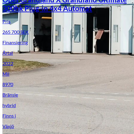
300hk Plug-in 4x4 Automat
Pris
265 700
SEK
Finansiering
Årtal
2022
Mil
8970
Bränsle
hybrid
Finns i
Växjö