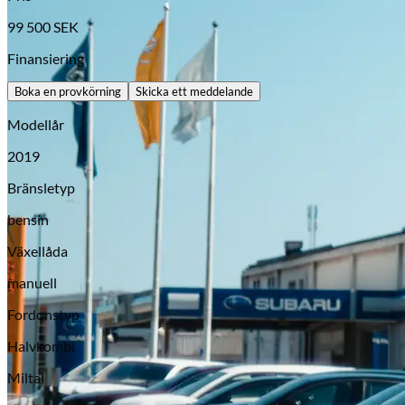
99 500
SEK
Finansiering
Boka en provkörning
Skicka ett meddelande
Modellår
2019
Bränsletyp
bensin
Opel
Växellåda
manuell
Fordonstyp
Halvkombi
Miltal