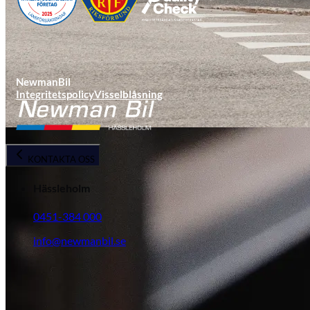
NewmanBil
Integritetspolicy
Visselblåsning
Ljungby
KONTAKTA OSS
Hässleholm
0451-384 000
info@newmanbil.se