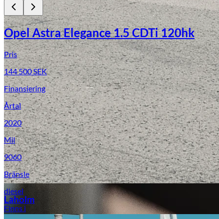
Opel Astra Elegance 1.5 CDTi 120hk
Pris
144 500
SEK
Finansiering
Årtal
Laga stenskott
2020
Mil
9060
Bränsle
diesel
Laholm
Finns i