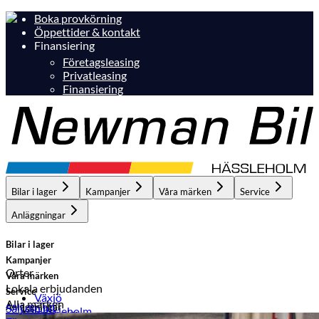
Boka provkörning
Öppettider & kontakt
Finansiering
Företagsleasing
Privatleasing
Finansiering
Bilar i lager
Kampanjer
Våra märken
Service
Anläggningar
Bilar i lager
Kampanjer
Orter
Våra märken
Lokala erbjudanden
Service
Växjö
Alla märken
Anläggningar
Sälj din bil
Hässleholm
Hässleholm