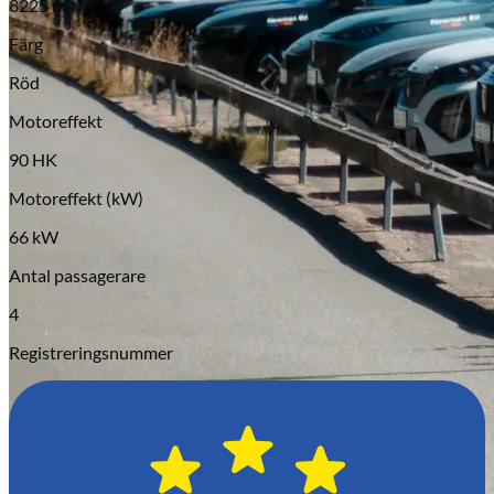
8225 mil
Serviceverkstad
Färg
Röd
Motoreffekt
90 HK
Motoreffekt (kW)
66 kW
Antal passagerare
4
Registreringsnummer