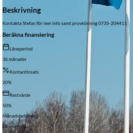
Beskrivning
Kontakta Stefan för mer info samt provkörning 0735-204411
Skadeverkstad
Beräkna finansiering
Låneperiod
36
månader
Kontantinsats
20
%
Restvärde
50
%
Månadsbetalning
Lånebelopp