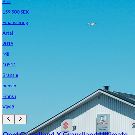
Pris
159 500
SEK
Finansiering
Årtal
2019
Mil
10511
Bränsle
bensin
Finns i
Växjö
Opel Grandland X Grandland Ultimate