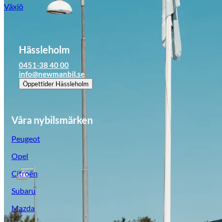
Växjö
Hässleholm
0451-38 40 00
info@newmanbil.se
Öppettider
Hässleholm
Våra nybilsmärken
Peugeot
Opel
Citroën
Subaru
Mazda