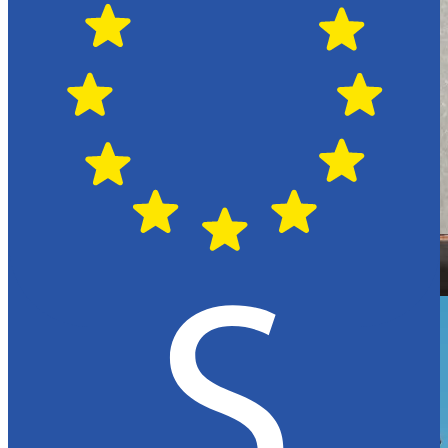
Hässleholm
Citroën