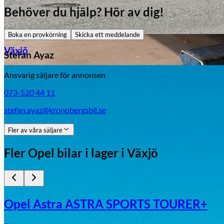
Behöver du hjälp? Hör av dig!
Boka en provkörning
Skicka ett meddelande
Växjö
Stefan Ayaz
Ansvarig säljare för annonsen
Byte av vindruta
073-520 44 11
stefan.ayaz@kronobergsbil.se
Fler av våra säljare
Fler
Opel
bilar i lager
i Växjö
Mazda
Fordonstyp
Opel Astra ASTRA SPORTS TOURER+
Mopedbil
Pickup
Transportbil
Personbil
Visa alla fordon