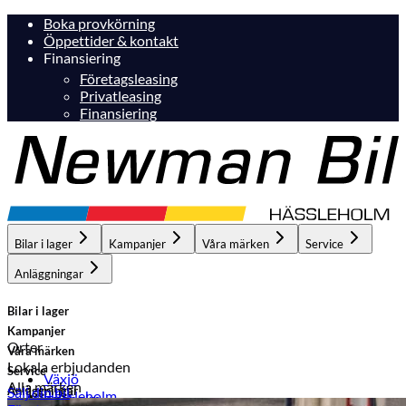
Boka provkörning
Öppettider & kontakt
Finansiering
Företagsleasing
Privatleasing
Finansiering
Bilar i lager
Kampanjer
Våra märken
Service
Anläggningar
Bilar i lager
Kampanjer
Orter
Våra märken
Lokala erbjudanden
Service
Växjö
Alla märken
Anläggningar
Sälj din bil
Hässleholm
Hässleholm