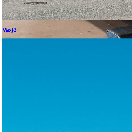
Växjö
Byte av vindruta
Mazda
Fordonstyp
Mopedbil
Pickup
Transportbil
Personbil
Visa alla fordon