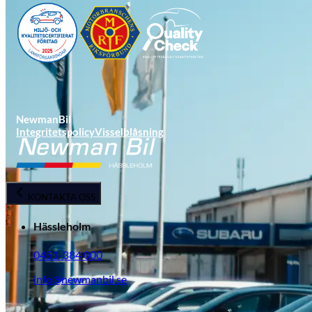
NewmanBil
Integritetspolicy
Visselblåsning
Opel
KONTAKTA OSS
Hässleholm
0451-384 000
info@newmanbil.se