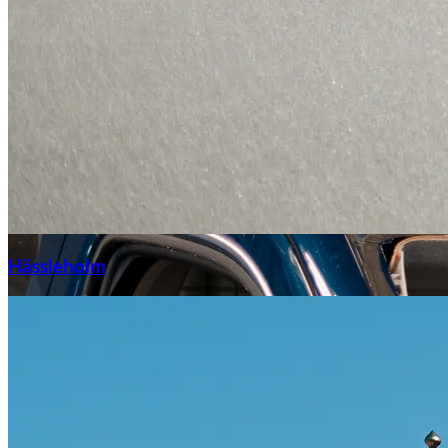
Hässleholm
Citroën