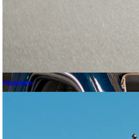
Hässleholm
Citroën