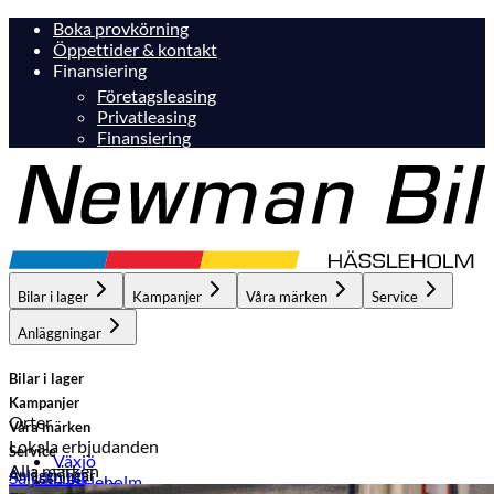
Boka provkörning
Öppettider & kontakt
Finansiering
Företagsleasing
Privatleasing
Finansiering
Bilar i lager
Kampanjer
Våra märken
Service
Anläggningar
Bilar i lager
Kampanjer
Orter
Våra märken
Lokala erbjudanden
Service
Växjö
Alla märken
Anläggningar
Sälj din bil
Hässleholm
Hässleholm