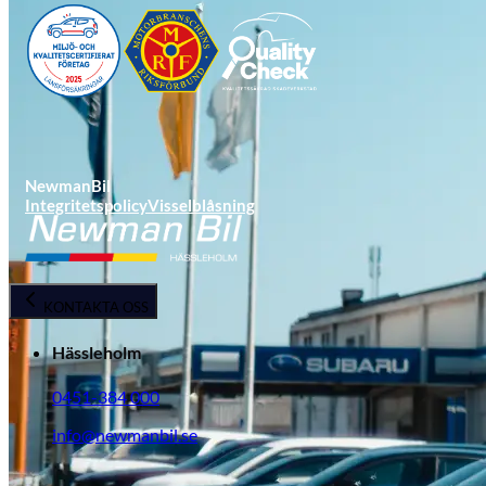
NewmanBil
Integritetspolicy
Visselblåsning
Opel
KONTAKTA OSS
Hässleholm
0451-384 000
info@newmanbil.se