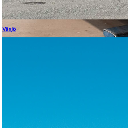
Växjö
Byte av vindruta
Mazda
Fordonstyp
Mopedbil
Pickup
Transportbil
Personbil
Visa alla fordon