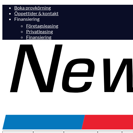
Boka provkörning
Öppettider & kontakt
Finansiering
Företagsleasing
Privatleasing
Finansiering