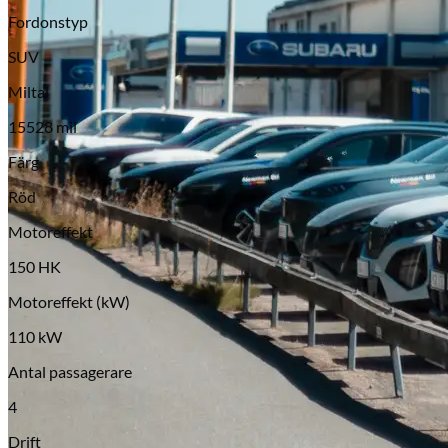
Fordonstyp
SUV
Miltal
15528 mil
Färg
Serviceverkstad
Röd
Motoreffekt
150 HK
Motoreffekt (kW)
110 kW
Antal passagerare
4
Drift