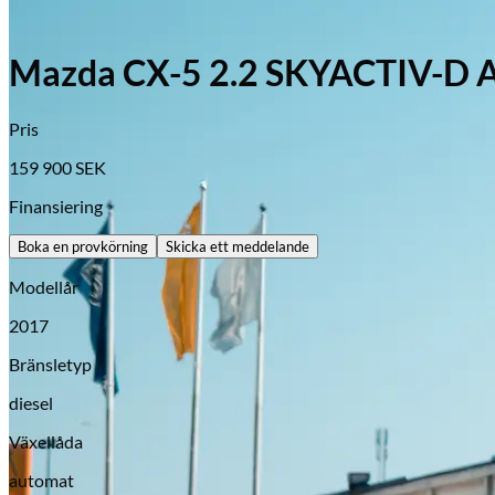
Mazda CX-5 2.2 SKYACTIV-D 
Pris
159 900
SEK
Finansiering
Boka en provkörning
Skicka ett meddelande
Modellår
2017
Bränsletyp
diesel
Växellåda
Opel
automat