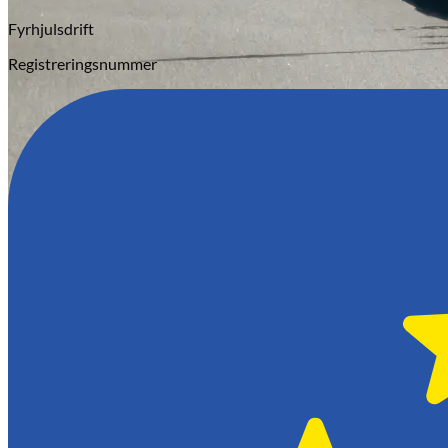
Fyrhjulsdrift
Registreringsnummer
Hässleholm