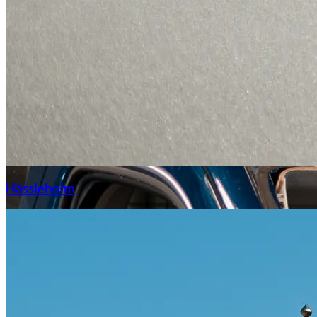
Hässleholm
Citroën