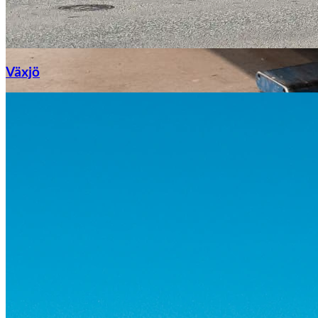
Växjö
Byte av vindruta
Mazda
Fordonstyp
Mopedbil
Pickup
Transportbil
Personbil
Visa alla fordon