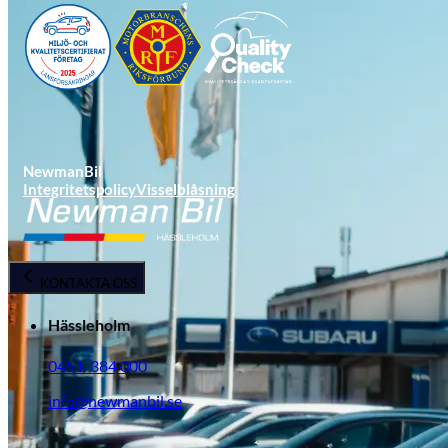
NewmanBil
Integritetspolicy
Visselblåsning
Opel
KONTAKTA OSS
Hässleholm
0451-384 000
info@newmanbil.se