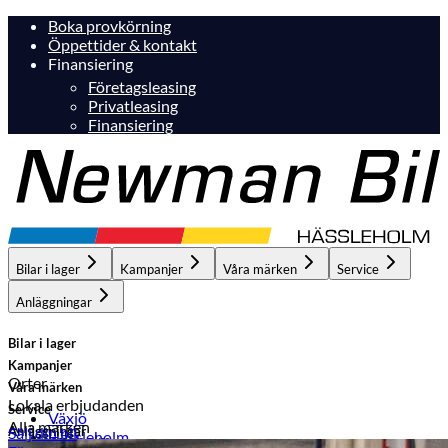
Boka provkörning
Öppettider & kontakt
Finansiering
Företagsleasing
Privatleasing
Finansiering
Bilar i lager
Kampanjer
Våra märken
Service
Anläggningar
Bilar i lager
Kampanjer
Orter
Våra märken
Lokala erbjudanden
Service
Växjö
Alla märken
Anläggningar
Sälj din bil
Hässleholm
Hässleholm