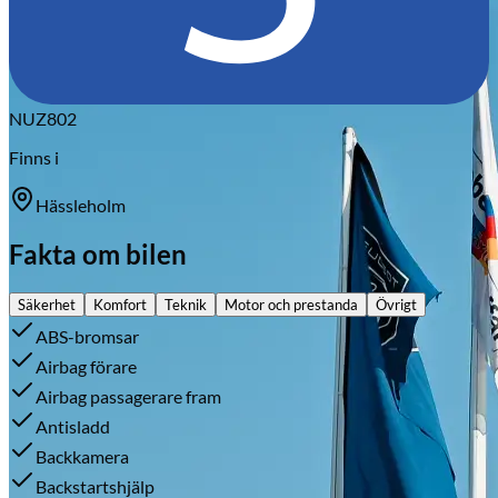
NUZ802
Finns i
Hässleholm
Fakta om bilen
Säkerhet
Komfort
Teknik
Motor och prestanda
Övrigt
ABS-bromsar
Airbag förare
Airbag passagerare fram
Antisladd
Backkamera
Backstartshjälp