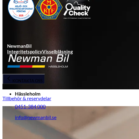
NewmanBil
Integritetspolicy
Visselblåsning
KONTAKTA OSS
Hässleholm
Tillbehör & reservdelar
0451-384 000
info@newmanbil.se