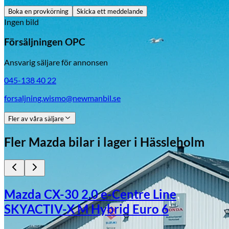
Boka en provkörning
Skicka ett meddelande
Ingen bild
Försäljningen OPC
Ansvarig säljare för annonsen
045-138 40 22
forsaljning.wismo@newmanbil.se
Fler av våra säljare
Fler
Mazda
bilar i lager
i Hässleholm
Mazda CX-30 2.0 e-Centre Line
SKYACTIV-X M Hybrid Euro 6