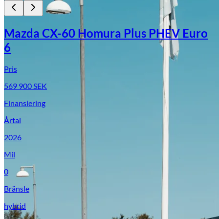
Mazda CX-60 Homura Plus PHEV Euro
6
Pris
569 900
SEK
Finansiering
Årtal
2026
Mil
0
Bränsle
hybrid