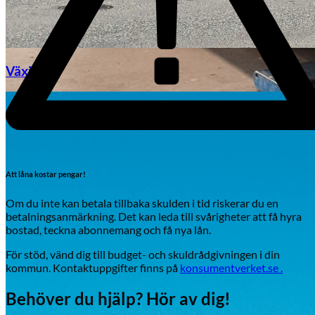
Växjö
Byte av vindruta
Att låna kostar pengar!
Om du inte kan betala tillbaka skulden i tid riskerar du en
betalningsanmärkning. Det kan leda till svårigheter att få hyra
bostad, teckna abonnemang och få nya lån.
Mazda
För stöd, vänd dig till budget- och skuldrådgivningen i din
Fordonstyp
kommun. Kontaktuppgifter finns på
konsumentverket.se .
Mopedbil
Pickup
Transportbil
Personbil
Behöver du hjälp? Hör av dig!
Visa alla fordon