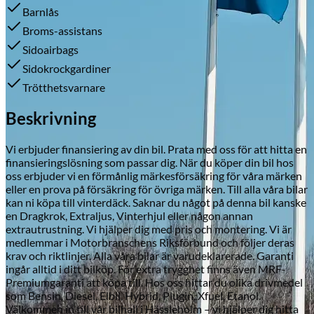
Barnlås
Broms-assistans
Sidoairbags
Skadeverkstad
Sidokrockgardiner
Trötthetsvarnare
Beskrivning
Vi erbjuder finansiering av din bil. Prata med oss för att hitta en
finansieringslösning som passar dig. När du köper din bil hos
oss erbjuder vi en förmånlig märkesförsäkring för våra märken
eller en prova på försäkring för övriga märken. Till alla våra bilar
kan ni köpa till vinterdäck. Saknar du något på denna bil kanske
en Dragkrok, Extraljus, Vinterhjul eller någon annan
extrautrustning. Vi hjälper dig med pris och montering. Vi är
medlemmar i Motorbranschens Riksförbund och följer deras
krav och riktlinjer. Alla våra bilar är varudeklarerade. Garanti
ingår alltid i ditt bilköp. För extra trygghet finns även MRF-
Premiumgaranti att köpa till. Hos oss hittar du olika drivmedel
som Bensin, Diesel, Elbil, Hybrid, Plugin, Xfuel, Etanol.
Välkommen in till vår bilhall i Hässleholm – vi hjälper dig hitta