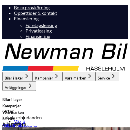
Boka provkörning
Öppettider & kontakt
Finansiering
Företagsleasing
Privatleasing
Finansiering
Bilar i lager
Kampanjer
Våra märken
Service
Anläggningar
Bilar i lager
Kampanjer
Orter
Våra märken
Lokala erbjudanden
Service
Växjö
Alla märken
Anläggningar
Sälj din bil
Hässleholm
Hässleholm