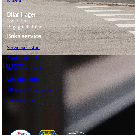
Mazda
Bilar i lager
Nya bilar
Begagnade bilar
Boka service
Serviceverkstad
Skadeverkstad
Ljungby
Byte av vindruta
Laga stenskott
Tillbehör & reservdelar
Däckverkstad