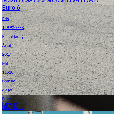
Euro 6
Pris
159 900
SEK
Finansiering
Årtal
2017
Laga stenskott
Mil
15528
Bränsle
diesel
Finns i
Laholm
Hässleholm