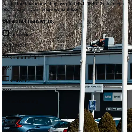
rätt bil för dina behov! Ring oss på : 0451-384022 eller mejla
oss: forsaljning.wismo@newmanbil.se
Beräkna finansiering
Låneperiod
36
månader
Kontantinsats
Subaru
20
%
Restvärde
50
%
Månadsbetalning
Lånebelopp
Räntesats*
Restvärde