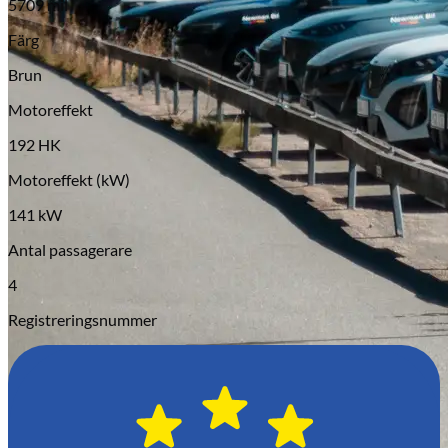
5709 mil
Serviceverkstad
Färg
Brun
Motoreffekt
192 HK
Motoreffekt (kW)
141 kW
Antal passagerare
4
Registreringsnummer