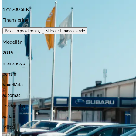
179 900
SEK
Finansiering
Boka en provkörning
Skicka ett meddelande
Modellår
2015
Bränsletyp
bensin
Opel
Växellåda
automat
Fordonstyp
Sedan
Miltal