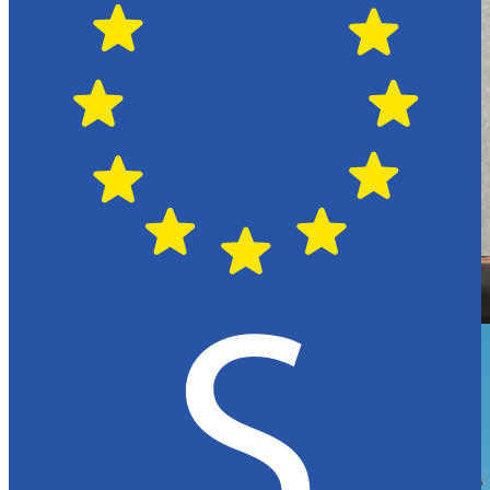
Hässleholm
Citroën