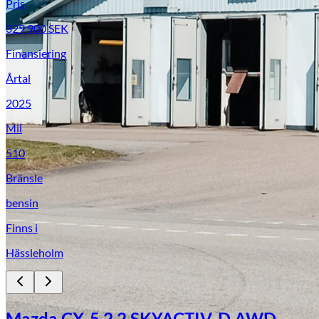
Pris
329 900
SEK
Finansiering
Årtal
2025
Mil
510
Bränsle
bensin
Finns i
Hässleholm
Mazda CX-5 2.2 SKYACTIV-D AWD