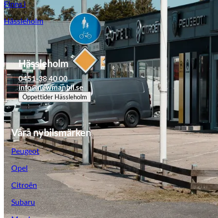
Finns i
Hässleholm
Hässleholm
0451-38 40 00
info@newmanbil.se
Öppettider
Hässleholm
Våra nybilsmärken
Peugeot
Opel
Citroën
Subaru