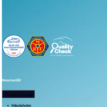
Visa alla bilar i lager
NewmanBil
KONTAKTA OSS
Hässleholm