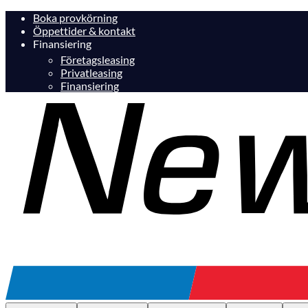
Boka provkörning
Öppettider & kontakt
Finansiering
Företagsleasing
Privatleasing
Finansiering