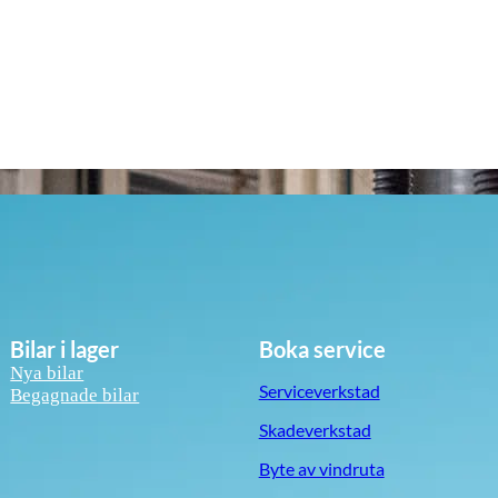
Bilar i lager
Boka service
Nya bilar
Serviceverkstad
Begagnade bilar
Skadeverkstad
Byte av vindruta