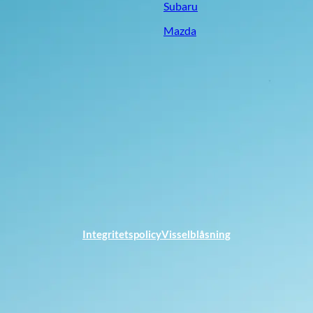
Subaru
Mazda
Integritetspolicy
Visselblåsning