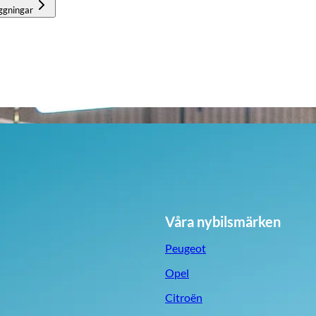
ggningar
Våra nybilsmärken
Peugeot
Opel
Citroën