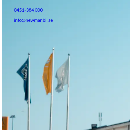
0451-384 000
info@newmanbil.se
Opel