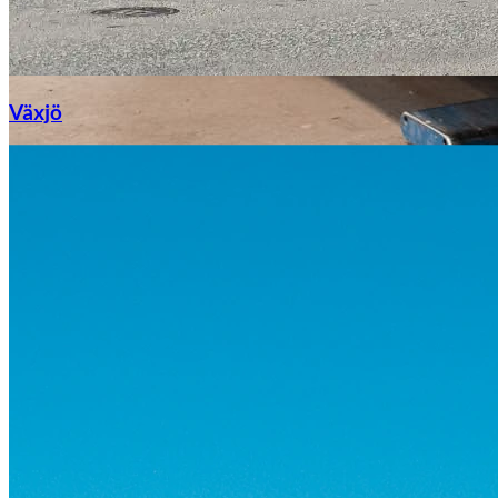
Växjö
Byte av vindruta
Mazda
Fordonstyp
Mopedbil
Pickup
Transportbil
Personbil
Visa alla fordon