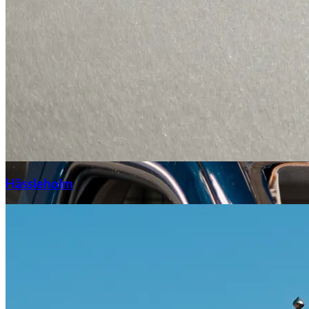
Hässleholm
Citroën