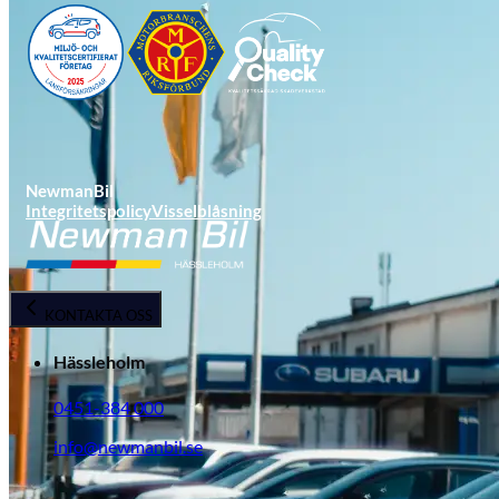
NewmanBil
Integritetspolicy
Visselblåsning
Opel
KONTAKTA OSS
Hässleholm
0451-384 000
info@newmanbil.se