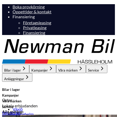
Boka provkörning
Öppettider & kontakt
Finansiering
Företagsleasing
Privatleasing
Finansiering
Bilar i lager
Kampanjer
Våra märken
Service
Anläggningar
Bilar i lager
Kampanjer
Orter
Våra märken
Lokala erbjudanden
Service
Växjö
Alla märken
Anläggningar
Sälj din bil
Hässleholm
Hässleholm