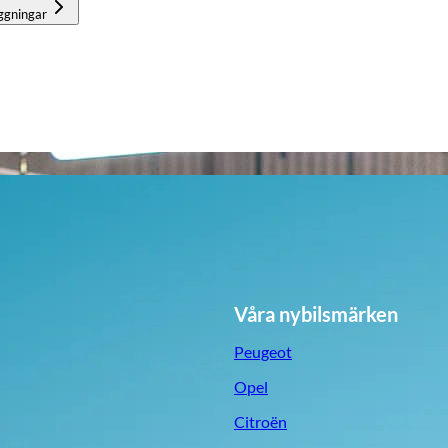
ggningar
Våra nybilsmärken
Peugeot
Opel
Citroën