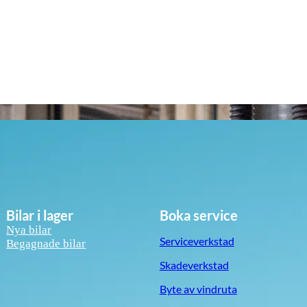
Bilar i lager
Boka service
Nya bilar
Serviceverkstad
Begagnade bilar
Skadeverkstad
Byte av vindruta