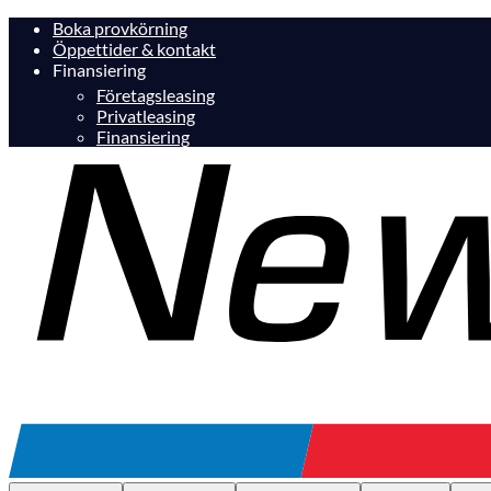
Boka provkörning
Öppettider & kontakt
Finansiering
Företagsleasing
Privatleasing
Finansiering