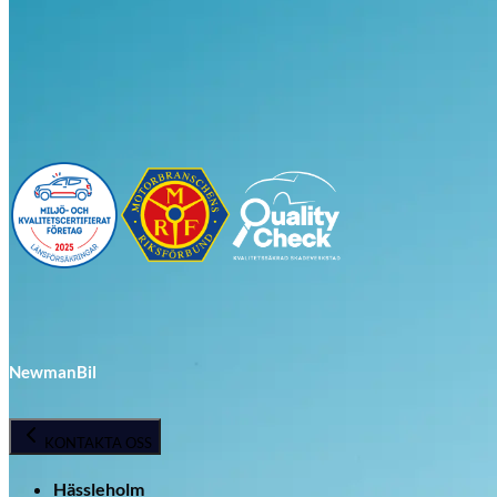
Visa alla bilar i lager
NewmanBil
KONTAKTA OSS
Hässleholm