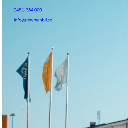
0451-384 000
info@newmanbil.se
Opel