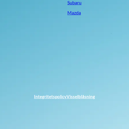
Subaru
Mazda
Integritetspolicy
Visselblåsning